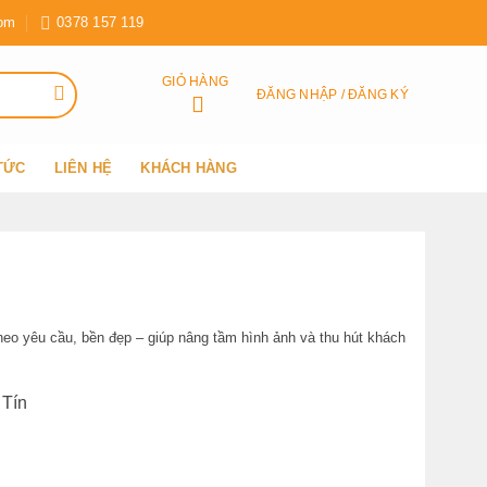
com
0378 157 119
GIỎ HÀNG
ĐĂNG NHẬP / ĐĂNG KÝ
 TỨC
LIÊN HỆ
KHÁCH HÀNG
heo yêu cầu, bền đẹp – giúp nâng tầm hình ảnh và thu hút khách
 Tín