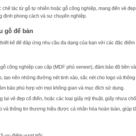
c chế tác từ gỗ tự nhiên hoặc gỗ công nghiệp, mang đến vẻ đẹ
g định phong cách và sự chuyên nghiệp.
u gỗ để bàn
hiết kế để đáp ứng nhu cầu đa dạng của bạn với các đặc điểm k
c gỗ công nghiệp cao cấp (MDF phủ veneer), đảm bảo độ bền và
, tạo nên những đường nét tinh xảo, sắc nét cho logo và thông 
đảm bảo phù hợp với mọi không gian và mục đích sử dụng.
lại vẻ đẹp cổ điển, hoặc các loại giấy mỹ thuật, giấy nhựa ch
o và thông tin thương hiệu được cá nhân hóa hoàn toàn, giúp 
 ưu điểm vượt trội: