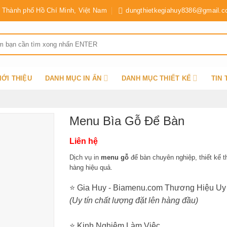
Thành phố Hồ Chí Minh, Việt Nam
dungthietkegiahuy8386@gmail.
IỚI THIỆU
DANH MỤC IN ẤN
DANH MỤC THIẾT KẾ
TIN
Menu Bìa Gỗ Để Bàn
Liên hệ
Dịch vụ in
menu gỗ
để bàn chuyên nghiệp, thiết kế t
hàng hiệu quả.
⭐ Gia Huy - Biamenu.com Thương Hiệu Uy
(Uy tín chất lượng đặt lên hàng đầu)
⭐ Kinh Nghiệm Làm Việc