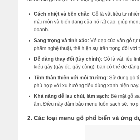
Cách nhiệt và bền chắc
: Gỗ là vật liệu tự nhi
mài mòn và biến dạng của nó rất cao, giúp menu
doanh.
Sang trọng và tinh xảo:
Vẻ đẹp của vân gỗ tự n
phẩm nghệ thuật, thể hiện sự trân trọng đối với
Dễ dàng thay đổi (tùy chỉnh):
Gỗ là vật liệu li
kiểu gáy (gáy ốc, gáy còng), bạn có thể dễ dàn
Tính thân thiện với môi trường:
Sử dụng gỗ từ
phù hợp với xu hướng tiêu dùng xanh hiện nay.
Khả năng dễ lau chùi, làm sạch:
Bề mặt gỗ sau
ẩm. Điều này đảm bảo menu luôn sạch sẽ, hợp 
2. Các loại menu gỗ phổ biến và ứng 