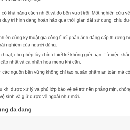
ên có khả năng cách nhiệt và độ bền vượt trội. Một nghiên cứu v
 duy trì hình dạng hoàn hảo qua thời gian dài sử dụng, chịu đ
hiên cùng kỹ thuật gia công tỉ mỉ phản ánh đẳng cấp thương h
 trải nghiệm của người dùng.
nh hoạt, cho phép tùy chỉnh thiết kế không giới hạn. Từ việc khắc
g cập nhật và cá nhân hóa menu khi cần.
 các nguồn bền vững không chỉ tạo ra sản phẩm an toàn mà cò
 khi được xử lý và phủ lớp bảo vệ sẽ trở nên phẳng mịn, chống
vệ sinh và giữ được vẻ ngoài như mới.
dụng đa dạng