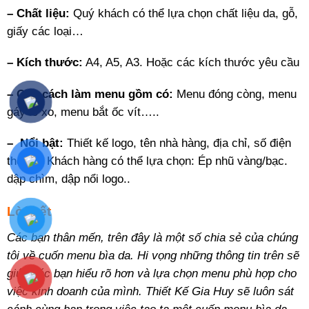
– Chất liệu:
Quý khách có thể lựa chọn chất liệu da, gỗ,
giấy các loại…
– Kích thước:
A4, A5, A3. Hoặc các kích thước yêu cầu
– Quy cách làm menu gồm có:
Menu đóng còng, menu
gáy lò xo, menu bắt ốc vít…..
– Nổi bật:
Thiết kế logo, tên nhà hàng, địa chỉ, số điện
thoại… Khách hàng có thể lựa chọn: Ép nhũ vàng/bạc.
dập chìm, dập nổi logo..
Lời kết
Các bạn thân mến, trên đây là một số chia sẻ của chúng
tôi về cuốn menu bìa da. Hi vọng những thông tin trên sẽ
giúp các bạn hiểu rõ hơn và lựa chọn menu phù hợp cho
việc kinh doanh của mình. Thiết Kế Gia Huy sẽ luôn sát