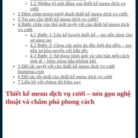
1.2
Những bí mật đằng sau thiết kế menu dịch vụ
cưới
2
Đắm chìm trong nghệ thuật thiết kế menu dịch vụ cưới
3
Tại sao cần thiết kế menu dịch vụ cưới?
4
Bước chân vào thế giới tuyệt vời của thiết kế menu dịch
vụ cưới
4.1
Bước 1: Lập kế hoạch thiết kế – tạo nền tảng cho
sự sáng tạo
4.2
Bước 2: Chọn các món ăn đặc biệt đại diện – tạo
nên sự hòa quyện với bữa tiệc
4.3
Bước 3: Sử dụng hình ảnh và văn bản một cách
tinh tế – hâm nóng bầu không khí
5
Đối tác tuyệt vời cho thiết kế menu dịch vụ cưới
biamenu.com
6
Đối tác tốt nhất cho thiết kế menu dịch vụ cưới
7
Liên hệ với chúng tôi hôm nay
Thiết kế menu dịch vụ cưới – nén gọn nghệ
thuật và chấm phá phong cách