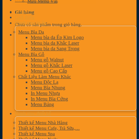
ĐĂNG NHẬP / ĐĂNG KÝ
Mẫu Menu Vải
Trang chủ
Giỏ hàng
Giới thiệu
Danh mục in ấn
Chưa có sản phẩm trong giỏ hàng.
Menu Bìa Da
Menu bìa da Ép Kim Logo
Menu bìa da Khắc Laser
Menu bìa da Sang Trọng
Menu Bìa Gỗ
Menu gỗ Walnut
Menu gỗ Khắc Laser
Menu gỗ Cao Cấp
Chất Liệu Làm Menu Khác
Menu Độc Lạ
Menu Bìa Nhung
In Menu Nhựa
In Menu Bìa Cứng
Menu Bảng
Danh mục thiết kế
Thiết kế Menu Nhà Hàng
Thiết kế Menu Cafe, Trà Sữa,…
Thiết kế Menu Spa