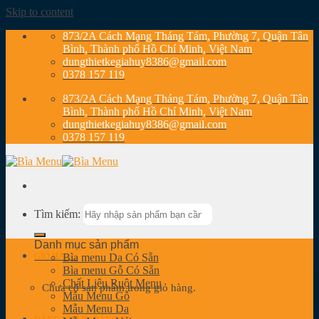
Skip to content
873/2A Cách Mạng Tháng Tám, Phường 7, Quận Tân
Bình, Thành phố Hồ Chí Minh, Việt Nam
dungthietkegiahuy8386@gmail.com
0378 157 119
873/2A Cách Mạng Tháng Tám, Phường 7, Quận Tân
Bình, Thành phố Hồ Chí Minh, Việt Nam
dungthietkegiahuy8386@gmail.com
0378 157 119
Tìm kiếm:
Danh mục sản phẩm
GIỎ HÀNG
Bìa menu Da Có Sẵn
Bìa menu Gỗ Có Sẵn
Chất Liệu Ruột Menu
Chưa có sản phẩm trong giỏ hàng.
Mẫu Menu Gỗ
Mẫu Menu Da