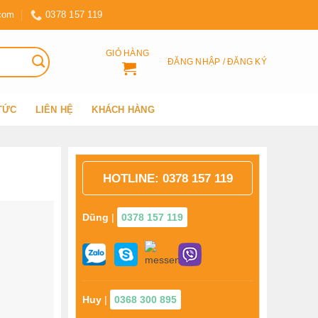
com
0378 157 119
GIỎ HÀNG
ĐĂNG NHẬP / ĐĂNG KÝ
 TỨC
LIÊN HỆ
KHÁCH HÀNG
HOTLINE:
0378 157 119
Dũng
|
0378 157 119
Huy
|
0368 300 895