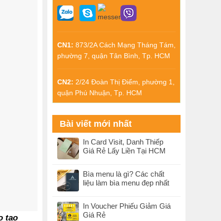
CN1:
873/2A Cách Mạng Tháng Tám,
phường 7, quận Tân Bình, Tp. HCM
CN2:
2/24 Đoàn Thị Điểm, phường 1,
quận Phú Nhuận, Tp. HCM
Bài viết mới nhất
In Card Visit, Danh Thiếp
Giá Rẻ Lấy Liền Tại HCM
Bìa menu là gì? Các chất
liệu làm bìa menu đẹp nhất
In Voucher Phiếu Giảm Giá
Giá Rẻ
o tạo