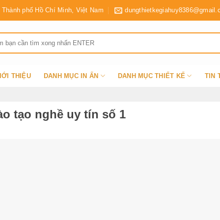
Thành phố Hồ Chí Minh, Việt Nam
dungthietkegiahuy8386@gmail.
IỚI THIỆU
DANH MỤC IN ẤN
DANH MỤC THIẾT KẾ
TIN
 tạo nghề uy tín số 1