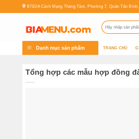
Skip
873/2A Cách Mạng Tháng Tám, Phường 7, Quận Tân Bình, 
to
content
Tìm
kiếm:
Danh mục sản phẩm
TRANG CHỦ
G
Tổng hợp các mẫu hợp đồng đào