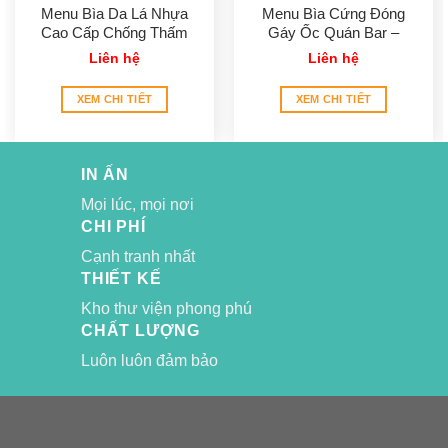
Menu Bìa Da Lá Nhựa
Menu Bìa Cứng Đóng
Cao Cấp Chống Thấm
Gáy Ốc Quán Bar –
Nước 100%
Like Bar
Liên hệ
Liên hệ
XEM CHI TIẾT
XEM CHI TIẾT
IN ẤN
Mọi lúc, mọi nơi
CHI PHÍ
Cạnh tranh nhất
THIẾT KẾ
Kho thư viện phong phú
CHẤT LƯỢNG
Luôn luôn đảm bảo