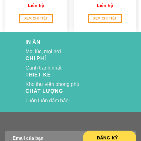
Lake Nails
Trọng
Liên hệ
Liên hệ
XEM CHI TIẾT
XEM CHI TIẾT
IN ẤN
Mọi lúc, mọi nơi
CHI PHÍ
Cạnh tranh nhất
THIẾT KẾ
Kho thư viện phong phú
CHẤT LƯỢNG
Luôn luôn đảm bảo