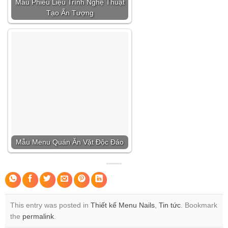
Mẫu Phiếu Liệu Trình Nghệ Thuật
Tạo Ấn Tượng
Mẫu Menu Quán Ăn Vặt Độc Đáo
This entry was posted in
Thiết kế Menu Nails
,
Tin tức
. Bookmark
the
permalink
.